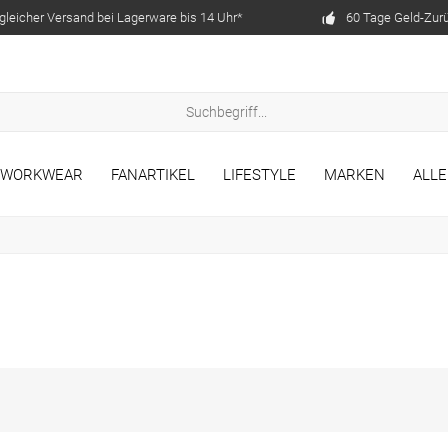
gleicher Versand bei Lagerware bis 14 Uhr*
60 Tage Geld-Zur
WORKWEAR
FANARTIKEL
LIFESTYLE
MARKEN
ALL