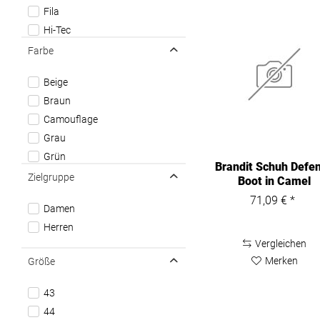
Fila
Hi-Tec
Puma
Farbe
Sanita Comfortwear
Beige
Schu'zz
Braun
Timberland
Camouflage
Trespass
Grau
Under Armour
Grün
Urban Classics
Brandit Schuh Defe
Rosa
Zielgruppe
Boot in Camel
Schwarz
71,09 € *
Damen
Weiß
Herren
Vergleichen
Merken
Größe
43
44