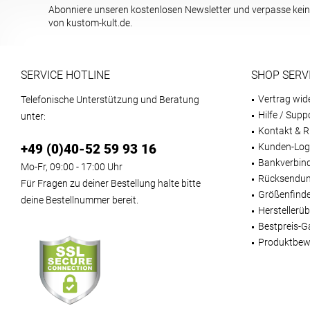
42 (UK: 8, EU: 42)
Abonniere unseren kostenlosen Newsletter und verpasse kein
42,5
von kustom-kult.de.
43,5
44,5
45,5
SERVICE HOTLINE
SHOP SERV
46
Vertrag wid
Telefonische Unterstützung und Beratung
47,5
Hilfe / Supp
unter:
48
Kontakt & R
48,5
+49 (0)40-52 59 93 16
Kunden-Log
Bankverbin
49,5
Mo-Fr, 09:00 - 17:00 Uhr
Rücksendun
50
Für Fragen zu deiner Bestellung halte bitte
Größenfind
deine Bestellnummer bereit.
Herstellerüb
Bestpreis-G
Produktbew