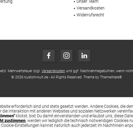
ertung
Unser Team
Versandkosten
Widerrufsrecht
esetzl. Mehrwertsteuer zzgl.
Versandkosten
und ggf. Nachnahmegebühren, wenn nicht
© 2026 kustom-kult.de - All Rights Reserved. Theme by
ThemeWare®
ebsite erforderlich sind und stets gesetzt werden. Andere Cookies, die d
r die Interaktion mit anderen Websites und sozialen Netzwerken vereinf
timmen"
klickst, bist Du damit einverstanden und erlaubst uns, diese Dat
cht zustimmen
, werden wir lediglich die technisch notwendigen Cookies n
ie Cookie-Einstellungen kannst natürlich auch jederzeit im Nachhinein anp