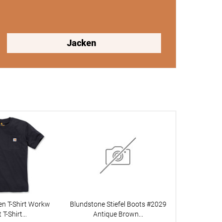
Jacken
en T-Shirt Workw
Blundstone Stiefel Boots #2029
Miami Vice Di
T-Shirt...
Antique Brown...