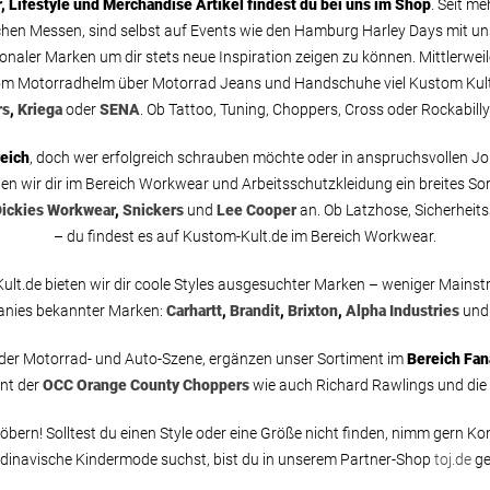
Lifestyle und Merchandise Artikel findest du bei uns im Shop
. Seit me
hen Messen, sind selbst auf Events wie den Hamburg Harley Days mit un
onaler Marken um dir stets neue Inspiration zeigen zu können. Mittlerweile
 vom Motorradhelm über Motorrad Jeans und Handschuhe viel Kustom Kult
rs
,
Kriega
oder
SENA
. Ob Tattoo, Tuning, Choppers, Cross oder Rockabilly
eich
, doch wer erfolgreich schrauben möchte oder in anspruchsvollen Jo
ten wir dir im Bereich Workwear und Arbeitsschutzkleidung ein breites Sor
ickies Workwear
,
Snickers
und
Lee Cooper
an. Ob Latzhose, Sicherheit
– du findest es auf Kustom-Kult.de im Bereich Workwear.
lt.de bieten wir dir coole Styles ausgesuchter Marken – weniger Mainstr
anies bekannter Marken:
Carhartt
,
Brandit
,
Brixton
,
Alpha Industries
und 
h der Motorrad- und Auto-Szene, ergänzen unser Sortiment im
Bereich Fan
ent der
OCC Orange County Choppers
wie auch Richard Rawlings und die
bern! Solltest du einen Style oder eine Größe nicht finden, nimm gern Kont
dinavische Kindermode suchst, bist du in unserem Partner-Shop
toj.de
ge