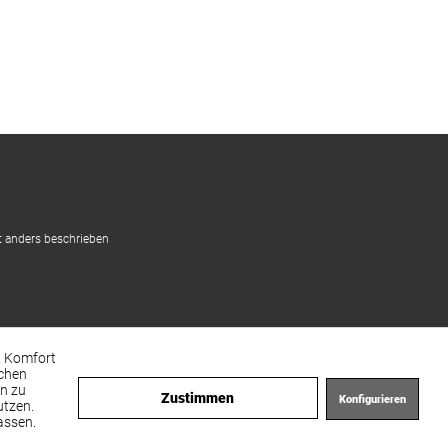
 anders beschrieben
en Komfort
achen
en zu
Zustimmen
Konfigurieren
utzen.
assen.