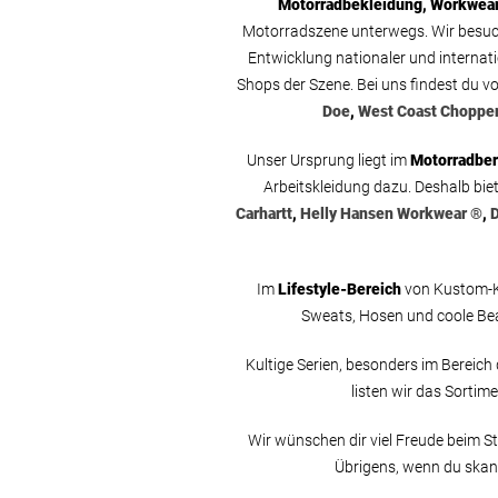
Motorradbekleidung, Workwear, 
Motorradszene unterwegs. Wir besuc
Entwicklung nationaler und internati
Shops der Szene. Bei uns findest du
Doe
,
West Coast Choppe
Unser Ursprung liegt im
Motorradber
Arbeitskleidung dazu. Deshalb bie
Carhartt
,
Helly Hansen Workwear ®
,
D
Im
Lifestyle-Bereich
von Kustom-Ku
Sweats, Hosen und coole Be
Kultige Serien, besonders im Bereic
listen wir das Sortim
Wir wünschen dir viel Freude beim Stö
Übrigens, wenn du skan