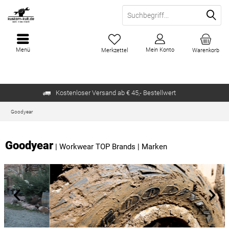
Menü
Mein Konto
Merkzettel
Warenkorb
Kostenloser Versand ab € 45,- Bestellwert
Goodyear
Goodyear
|
Workwear TOP Brands
|
Marken