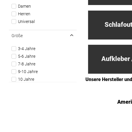
Keychain
MG
Damen
Longsleeves
Misfits Garage
Herren
Mützen
Morris
Universal
Parka Jacken
Schlafout
Oldsmobile
Pullover / Sweatshirts
Orange County Choppers
Größe
T-Shirt / Unisex
Penthouse
Tragetaschen
3-4 Jahre
Pontiac
5-6 Jahre
Route 66
7-8 Jahre
Salinas Boys
9-10 Jahre
STP
Unsere Hersteller un
10 Jahre
11-12 Jahre
12 Jahre
Ameri
S
S/M
M
L