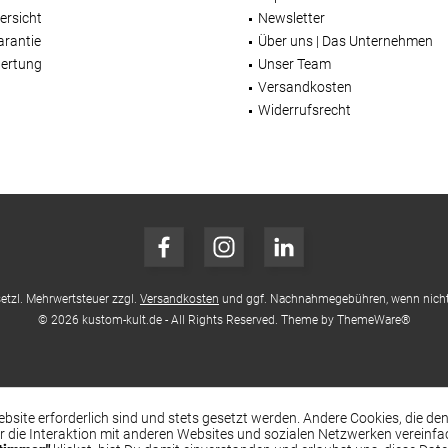
ersicht
Newsletter
arantie
Über uns | Das Unternehmen
ertung
Unser Team
Versandkosten
Widerrufsrecht
esetzl. Mehrwertsteuer zzgl.
Versandkosten
und ggf. Nachnahmegebühren, wenn nicht
© 2026 kustom-kult.de - All Rights Reserved. Theme by
ThemeWare®
ebsite erforderlich sind und stets gesetzt werden. Andere Cookies, die d
r die Interaktion mit anderen Websites und sozialen Netzwerken vereinf