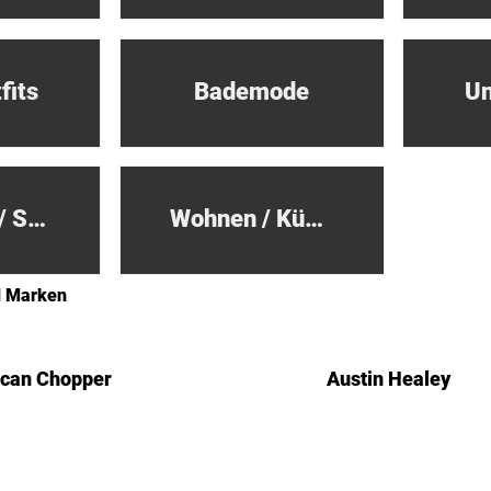
fits
Bademode
Un
Aufkleber / Sets
Wohnen / Küche
d Marken
can Chopper
Austin Healey