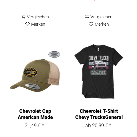
Vergleichen
Vergleichen
Merken
Merken
Chevrolet Cap
Chevrolet T-Shirt
American Made
Chevy TrucksGeneral
Premium Trucker
Motors...
31,49 € *
ab 20,89 € *
Cap...