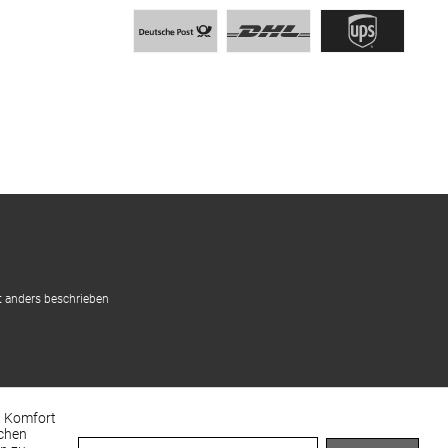
 anders beschrieben
en Komfort
achen