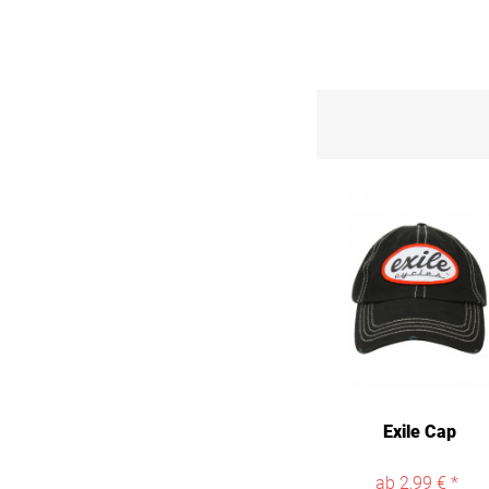
L/XL
XL
XXL
3XL
4XL
5XL
Exile Cap
ab 2,99 € *