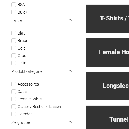
BSA
Buick
T-Shirts /
Camaro
Farbe
Chevrolet
Blau
Chevy
Braun
Corvette
Gelb
El Camino
Grau
Exile Cycles
Grün
Ferrari
Khaki
Produktkategorie
Ford
Rot
Fuel Devils
Accessoires
Longslee
Schwarz
Gas Monkey Garage
Caps
Weiß
GMC
Female Shirts
Hot Stuff
Gläser / Becher / Tassen
Jack Daniel's
Hemden
Jesse James
Tunnel
Hoodies
Zielgruppe
Los Tremendos Latinos