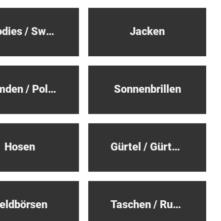
Hoodies / Sweatshirts
Jacken
Hemden / Polo Shirts
Sonnenbrillen
Hosen
Gürtel / Gürtelschnallen
eldbörsen
Taschen / Rucksäcke