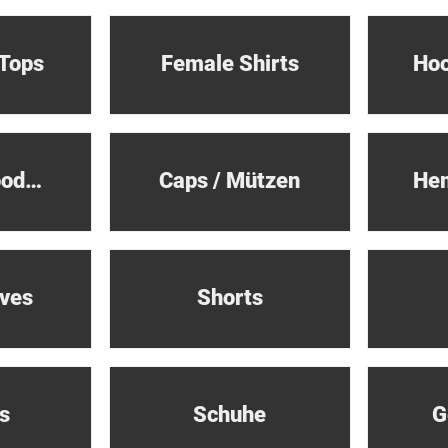
 Tops
Female Shirts
Female Hoodies / Sweatshirts
Caps / Mützen
ves
Shorts
s
Schuhe
G