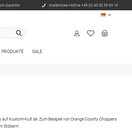
ück-Garantie
Kostenlose Hotline +49 (0) 40 52 59 93 16
DE
E PRODUKTE
SALE
 du auf Kustom-Kult.de. Zum Beispiel von Orange County Choppers
m Stöbern!