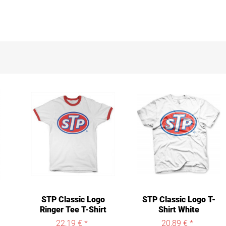
STP Classic Logo
STP Classic Logo T-
Ringer Tee T-Shirt
Shirt White
White-Red
22,19 € *
20,89 € *