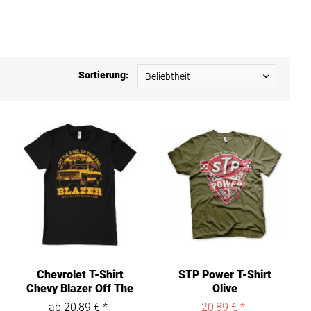
Sortierung:
Chevrolet T-Shirt
STP Power T-Shirt
Chevy Blazer Off The
Olive
Road...
ab 20,89 € *
20,89 € *