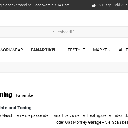
gleicher Versand bei Lagerware bis 14 Uhr*
60 Tage Geld-Zur
WORKWEAR
FANARTIKEL
LIFESTYLE
MARKEN
ALL
uning
|
Fanartikel
Moto und Tuning
 Maschinen – die passenden Fanartikel zu deiner Lieblingsserie findest
oder Gas Monkey Garage – viel Spaß bei