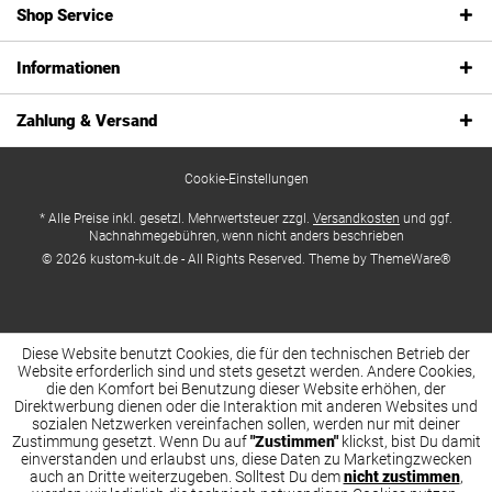
Shop Service
Informationen
Zahlung & Versand
Cookie-Einstellungen
* Alle Preise inkl. gesetzl. Mehrwertsteuer zzgl.
Versandkosten
und ggf.
Nachnahmegebühren, wenn nicht anders beschrieben
© 2026 kustom-kult.de - All Rights Reserved. Theme by
ThemeWare®
Diese Website benutzt Cookies, die für den technischen Betrieb der
Website erforderlich sind und stets gesetzt werden. Andere Cookies,
die den Komfort bei Benutzung dieser Website erhöhen, der
Direktwerbung dienen oder die Interaktion mit anderen Websites und
sozialen Netzwerken vereinfachen sollen, werden nur mit deiner
Zustimmung gesetzt. Wenn Du auf
"Zustimmen"
klickst, bist Du damit
einverstanden und erlaubst uns, diese Daten zu Marketingzwecken
auch an Dritte weiterzugeben. Solltest Du dem
nicht zustimmen
,