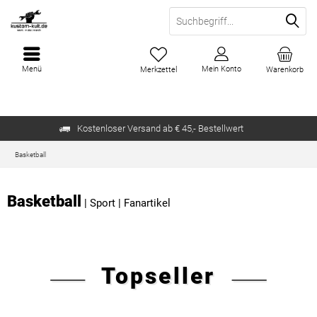
Menü
Mein Konto
Merkzettel
Warenkorb
Kostenloser Versand ab € 45,- Bestellwert
Basketball
Basketball
|
Sport
|
Fanartikel
Topseller