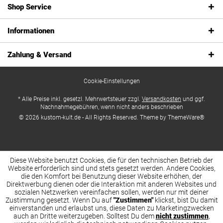
Shop Service
Informationen
Zahlung & Versand
Cookie-Einstellungen
* Alle Preise inkl. gesetzl. Mehrwertsteuer zzgl.
Versandkosten
und ggf.
Nachnahmegebühren, wenn nicht anders beschrieben
© 2026 kustom-kult.de - All Rights Reserved. Theme by
ThemeWare®
Diese Website benutzt Cookies, die für den technischen Betrieb der
Website erforderlich sind und stets gesetzt werden. Andere Cookies,
die den Komfort bei Benutzung dieser Website erhöhen, der
Direktwerbung dienen oder die Interaktion mit anderen Websites und
sozialen Netzwerken vereinfachen sollen, werden nur mit deiner
Zustimmung gesetzt. Wenn Du auf
"Zustimmen"
klickst, bist Du damit
einverstanden und erlaubst uns, diese Daten zu Marketingzwecken
auch an Dritte weiterzugeben. Solltest Du dem
nicht zustimmen
,