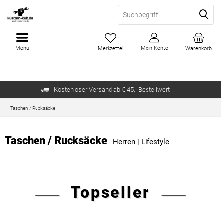
Menü
Mein Konto
Merkzettel
Warenkorb
Kostenloser Versand ab € 45,- Bestellwert
Taschen / Rucksäcke
Taschen / Rucksäcke
|
Herren
|
Lifestyle
Topseller