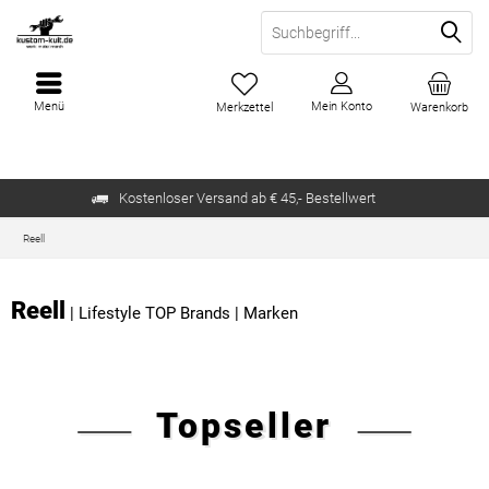
Menü
Mein Konto
Merkzettel
Warenkorb
Kostenloser Versand ab € 45,- Bestellwert
Reell
Reell
|
Lifestyle TOP Brands
|
Marken
Topseller