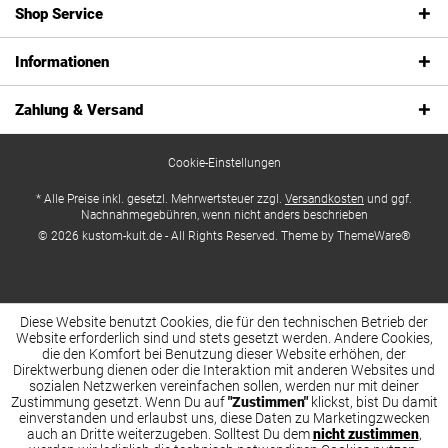
Shop Service
Informationen
Zahlung & Versand
Cookie-Einstellungen
* Alle Preise inkl. gesetzl. Mehrwertsteuer zzgl.
Versandkosten
und ggf.
Nachnahmegebühren, wenn nicht anders beschrieben
© 2026 kustom-kult.de - All Rights Reserved. Theme by
ThemeWare®
Diese Website benutzt Cookies, die für den technischen Betrieb der
Website erforderlich sind und stets gesetzt werden. Andere Cookies,
die den Komfort bei Benutzung dieser Website erhöhen, der
Direktwerbung dienen oder die Interaktion mit anderen Websites und
sozialen Netzwerken vereinfachen sollen, werden nur mit deiner
Zustimmung gesetzt. Wenn Du auf
"Zustimmen"
klickst, bist Du damit
einverstanden und erlaubst uns, diese Daten zu Marketingzwecken
auch an Dritte weiterzugeben. Solltest Du dem
nicht zustimmen
,