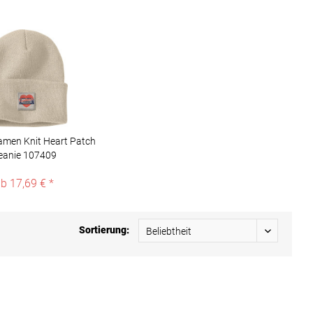
amen Knit Heart Patch
eanie 107409
b 17,69 € *
Sortierung: