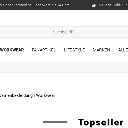
gleicher Versand bei Lagerware bis 14 Uhr*
60 Tage Geld-Zur
WORKWEAR
FANARTIKEL
LIFESTYLE
MARKEN
ALL
Damenbekleidung
|
Workwear
Topseller