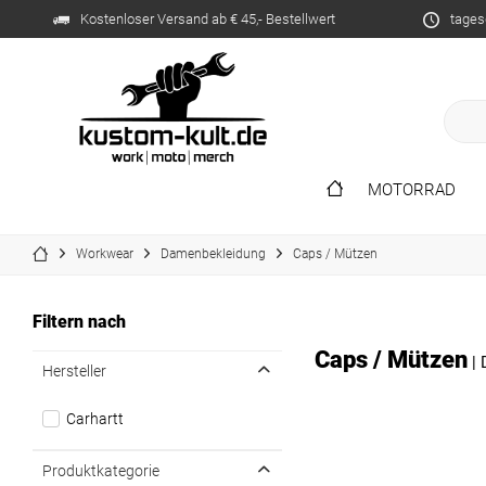
Kostenloser Versand ab € 45,- Bestellwert
tages
MOTORRAD
Workwear
Damenbekleidung
Caps / Mützen
Filtern nach
Caps / Mützen
|
Hersteller
Carhartt
Produktkategorie