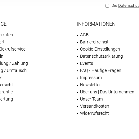
Die
Datenschu
ICE
INFORMATIONEN
errufen
AGB
ort
Barrierefreiheit
ückrufservice
Cookie-Einstellungen
in
Datenschutzerklärung
dung / Zahlung
Events
g / Umtausch
FAQ / Häufige Fragen
er
Impressum
ersicht
Newsletter
arantie
Über uns | Das Unternehmen
ertung
Unser Team
Versandkosten
Widerrufsrecht