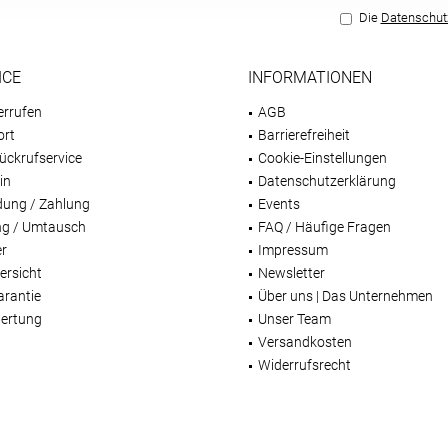
Die
Datenschu
ICE
INFORMATIONEN
errufen
AGB
ort
Barrierefreiheit
ückrufservice
Cookie-Einstellungen
in
Datenschutzerklärung
dung / Zahlung
Events
g / Umtausch
FAQ / Häufige Fragen
er
Impressum
ersicht
Newsletter
arantie
Über uns | Das Unternehmen
ertung
Unser Team
Versandkosten
Widerrufsrecht