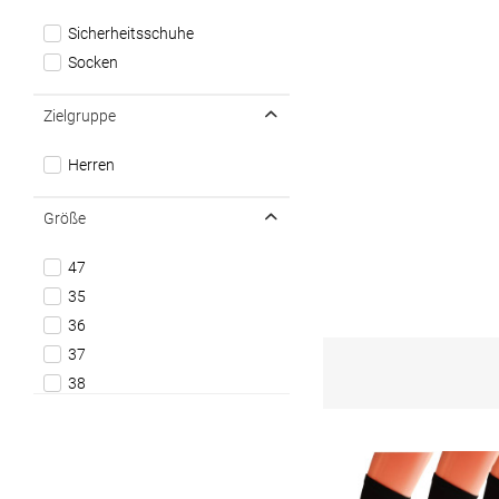
Sicherheitsschuhe
Socken
Zielgruppe
Herren
Größe
47
35
36
37
38
39
39-41
42-44