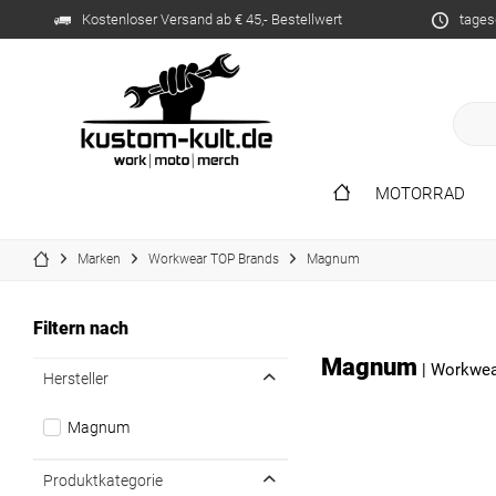
Kostenloser Versand ab € 45,- Bestellwert
tages
MOTORRAD
Marken
Workwear TOP Brands
Magnum
Filtern nach
Magnum
|
Workwea
Hersteller
Magnum
Produktkategorie