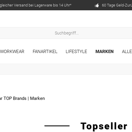
gleicher Versand bei Lagerware bis 14 Uhr*
60 Tage Geld-Zur
WORKWEAR
FANARTIKEL
LIFESTYLE
MARKEN
ALL
r TOP Brands
|
Marken
Topseller