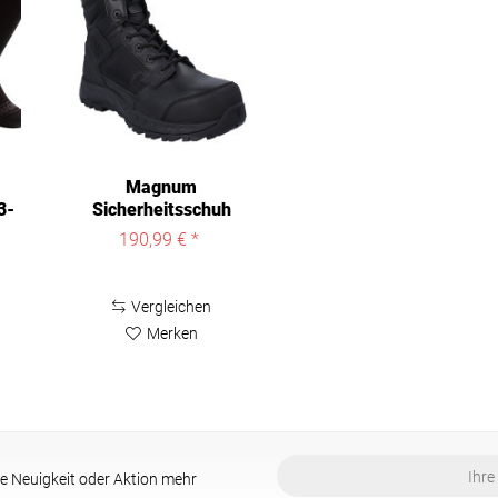
Magnum
3-
Sicherheitsschuh
Magnum Spider Exo
190,99 € *
8.0...
Vergleichen
Merken
e Neuigkeit oder Aktion mehr