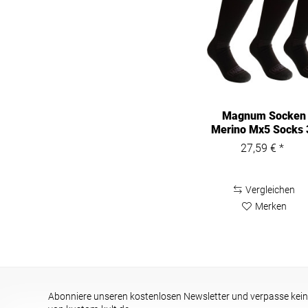
45-47
48
48-50
S
M
L
XL
Magnum Socken
Merino Mx5 Socks 
Pack
27,59 € *
Vergleichen
Merken
Abonniere unseren kostenlosen Newsletter und verpasse kein