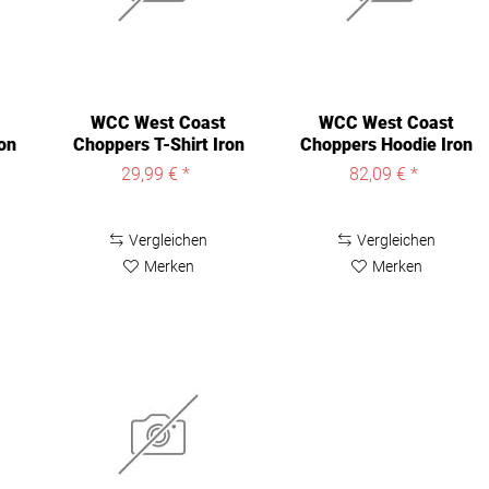
WCC West Coast
WCC West Coast
on
Choppers T-Shirt Iron
Choppers Hoodie Iron
Cross Red...
Cross schwarz
29,99 € *
82,09 € *
Vergleichen
Vergleichen
Merken
Merken