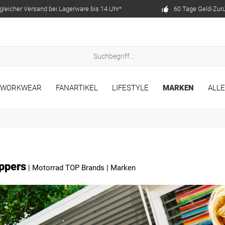
gleicher Versand bei Lagerware bis 14 Uhr*
60 Tage Geld-Zur
WORKWEAR
FANARTIKEL
LIFESTYLE
MARKEN
ALL
ppers
|
Motorrad TOP Brands
|
Marken