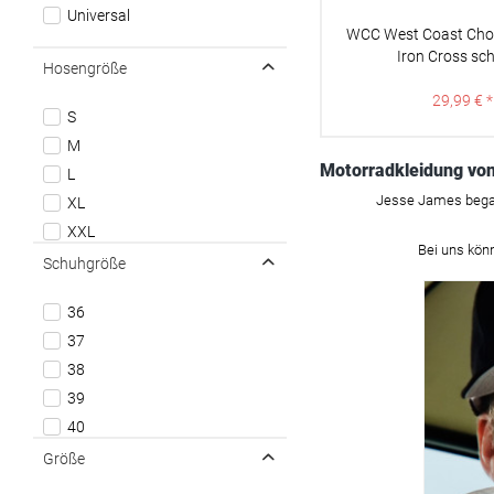
Universal
Jacken
WCC West Coast Chop
Keychain
Iron Cross sc
Hosengröße
Longsleeves
29,99 € *
Motorrad Handschuhe
S
Motorrad Hemden
M
Motorrad Hoodies/Sweatshirts
Motorradkleidung vo
L
Motorrad Jacken
Jesse James began
XL
Pullover / Sweatshirts
XXL
Shorts
Bei uns könn
3XL
Schuhgröße
Sneaker
Sneaker High
36
Socken
37
Steppjacken
38
Sweat Pants
39
T-Shirt / Unisex
40
Trainingshosen
41
Größe
Tunnels
42