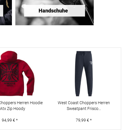
Handschuhe
Choppers Herren Hoodie
West Coast Choppers Herren
WC
 Atx Zip Hoody
Sweatpant Frisco...
94,99 € *
79,99 € *