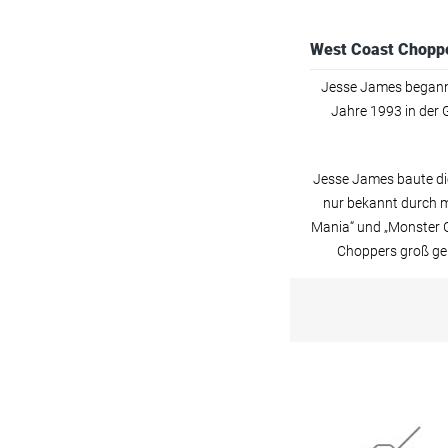
104
S
West Coast Chopp
116
M
Jesse James begann 
128
Jahre 1993 in der 
L
140
Jesse James baute di
XL
nur bekannt durch m
XXL
Mania“ und „Monster 
152
Choppers groß gem
3XL
4XL
5XL