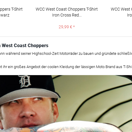
pers T-Shirt
WCC West Coast Choppers T-Shirt
WCC West C
hwarz
Iron Cross Red...
Ir
29,99 € *
n West Coast Choppers
n während seiner Highschool-Zeit Motorräder zu bauen und gründete schließl
t ihr ein großes Angebot der coolen Kleidung der lässigen Moto Brand aus T-Shir