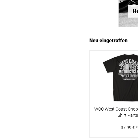
31-34
34-38
He
38-41
38-42
40
Neu eingetroffen
41
42
42-44
42-46
44-46
46
47-49
55
57
WCC West Coast Chopp
58
Shirt Parts.
60
37,99 € *
XS