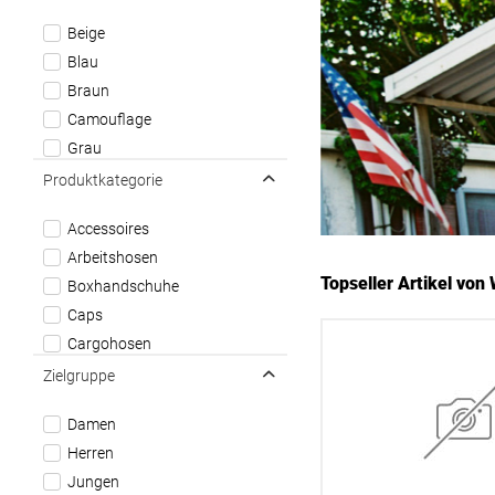
Beige
Blau
Braun
Camouflage
Grau
Grün
Produktkategorie
Multicolor
Accessoires
Rot
Arbeitshosen
Schwarz
Topseller Artikel vo
Boxhandschuhe
Sonstiges
Caps
Weiß
Cargohosen
Female Shirts
Zielgruppe
Female Tops
Damen
Gläser / Becher / Tassen
Herren
Hemden
Jungen
Hoodies