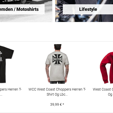
mden / Motoshirts
Lifestyle
ers Herren T-
WCC West Coast Choppers Herren T-
West Coast 
..
Shirt Og Lbc...
Og
39,99 € *