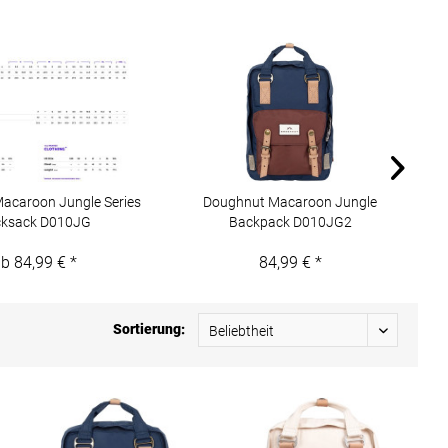
acaroon Jungle Series
Doughnut Macaroon Jungle
Do
ksack D010JG
Backpack D010JG2
b 84,99 € *
84,99 € *
Sortierung: