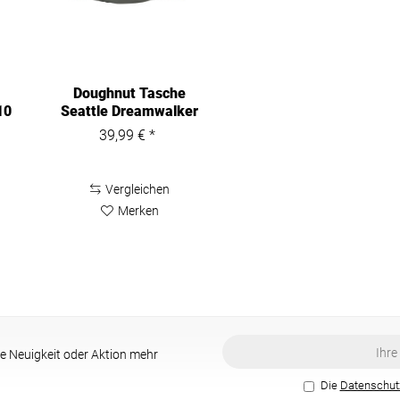
Doughnut Tasche
10
Seattle Dreamwalker
Sieres Bum...
39,99 € *
Vergleichen
Merken
e Neuigkeit oder Aktion mehr
Die
Datenschu