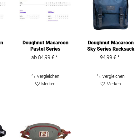
on
Doughnut Macaroon
Doughnut Macaroon
Pastel Series
Sky Series Rucksack
Rucksack D010SC
D010SK
ab 84,99 € *
94,99 € *
Vergleichen
Vergleichen
Merken
Merken