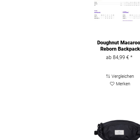
Doughnut Macaro
Reborn Backpack
D010RE
ab 84,99 € *
Vergleichen
Merken