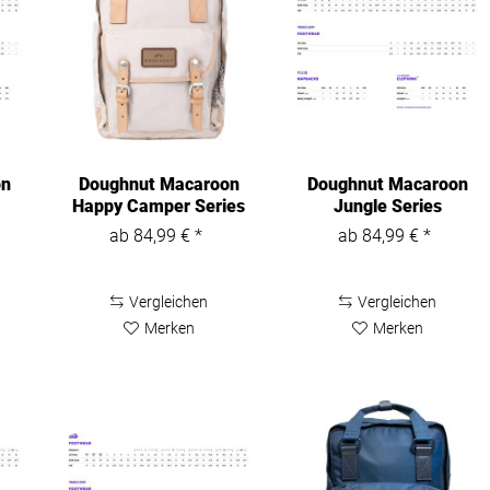
on
Doughnut Macaroon
Doughnut Macaroon
Happy Camper Series
Jungle Series
Rucksack...
Rucksack D010JG
ab 84,99 € *
ab 84,99 € *
Vergleichen
Vergleichen
Merken
Merken