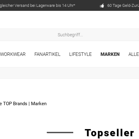
gleicher Versand bei Lagerware bis 14 Uhr*
60 Tage Geld-Zur
WORKWEAR
FANARTIKEL
LIFESTYLE
MARKEN
ALL
le TOP Brands
|
Marken
Topseller