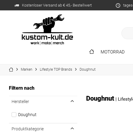
Kostenloser Versand ab € 45,- Bestellwert
tages
MOTORRAD
Marken
Lifestyle TOP Brands
Doughnut
Filtern nach
Doughnut
|
Lifesty
Hersteller
Doughnut
Produktkategorie