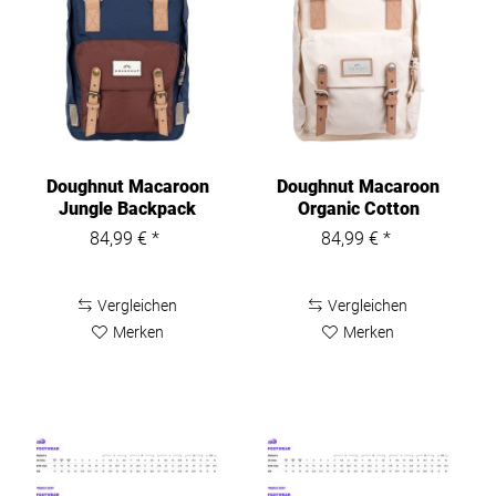
Doughnut Macaroon
Doughnut Macaroon
Jungle Backpack
Organic Cotton
D010JG2
Series...
84,99 € *
84,99 € *
Vergleichen
Vergleichen
Merken
Merken