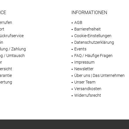
ICE
INFORMATIONEN
errufen
AGB
ort
Barrierefreiheit
ückrufservice
Cookie-Einstellungen
in
Datenschutzerklärung
dung / Zahlung
Events
g / Umtausch
FAQ / Häufige Fragen
er
Impressum
ersicht
Newsletter
arantie
Über uns | Das Unternehmen
ertung
Unser Team
Versandkosten
Widerrufsrecht