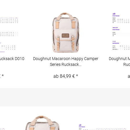
ucksack D010
Doughnut Macaroon Happy Camper
Doughnut M
Series Rucksack...
Ruc
 *
ab 84,99 € *
a