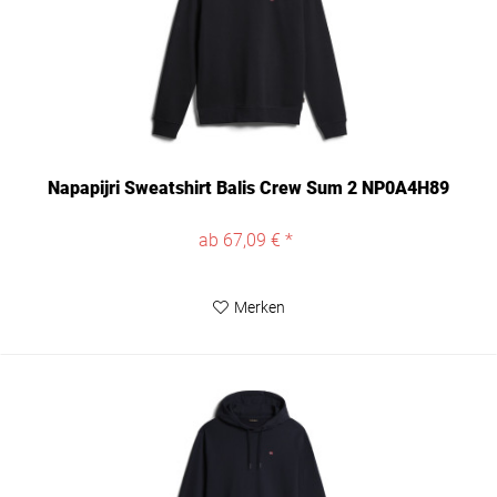
Napapijri Sweatshirt Balis Crew Sum 2 NP0A4H89
ab 67,09 € *
Merken