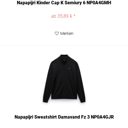
Napapijri Kinder Cap K Semiury 6 NP0A4GMH
ab 35,89 € *
Merken
Napapijri Sweatshirt Damavand Fz 3 NP0A4GJR