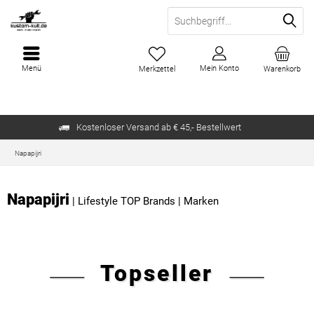
Menü
Mein Konto
Merkzettel
Warenkorb
Kostenloser Versand ab € 45,- Bestellwert
Napapijri
Napapijri
|
Lifestyle TOP Brands
|
Marken
Topseller