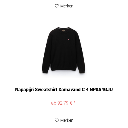
Merken
Napapijri Sweatshirt Damavand C 4 NP0A4GJU
ab 92,79 € *
Merken