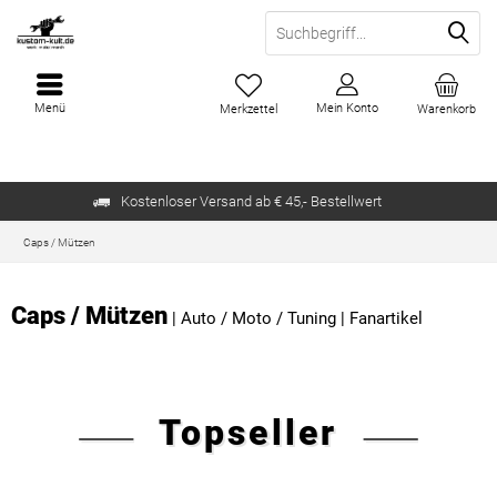
Menü
Mein Konto
Merkzettel
Warenkorb
Kostenloser Versand ab € 45,- Bestellwert
Caps / Mützen
Caps / Mützen
|
Auto / Moto / Tuning
|
Fanartikel
Topseller