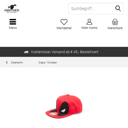
Menü
Mein Konto
Merkzettel
Warenkorb
Kostenloser Versand ab € 45,- Bestellwert
Übersicht
Caps / Mützen