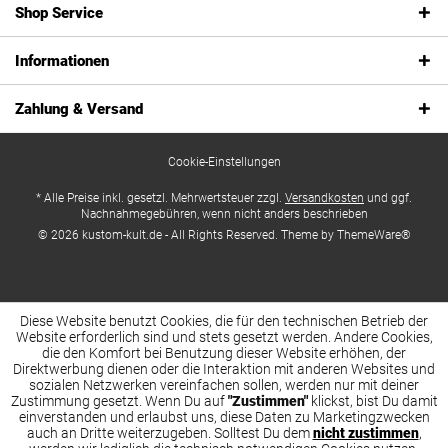
Shop Service
Informationen
Zahlung & Versand
Cookie-Einstellungen
* Alle Preise inkl. gesetzl. Mehrwertsteuer zzgl.
Versandkosten
und ggf.
Nachnahmegebühren, wenn nicht anders beschrieben
© 2026 kustom-kult.de - All Rights Reserved. Theme by
ThemeWare®
Diese Website benutzt Cookies, die für den technischen Betrieb der
Website erforderlich sind und stets gesetzt werden. Andere Cookies,
die den Komfort bei Benutzung dieser Website erhöhen, der
Direktwerbung dienen oder die Interaktion mit anderen Websites und
sozialen Netzwerken vereinfachen sollen, werden nur mit deiner
Zustimmung gesetzt. Wenn Du auf
"Zustimmen"
klickst, bist Du damit
einverstanden und erlaubst uns, diese Daten zu Marketingzwecken
auch an Dritte weiterzugeben. Solltest Du dem
nicht zustimmen
,