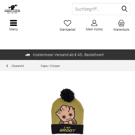
Menü
Mein Konto
Merkzettel
Warenkorb
Kostenloser Versand ab € 45,- Bestellwert
Übersicht
Caps / Mützen