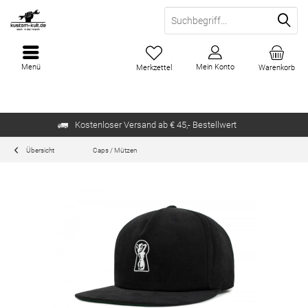
Menü
Mein Konto
Merkzettel
Warenkorb
Kostenloser Versand ab € 45,- Bestellwert
Übersicht
Caps / Mützen