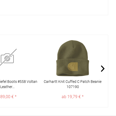
iefel Boots #558 Voltan
Carhartt Knit Cuffed C Patch Beanie
Blun
Leather...
107190
89,00 € *
ab 19,79 € *