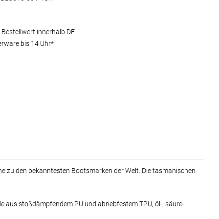
 Bestellwert innerhalb DE
erware bis 14 Uhr*
tone zu den bekanntesten Bootsmarken der Welt. Die tasmanischen
sohle aus stoßdämpfendem PU und abriebfestem TPU, öl-, säure-