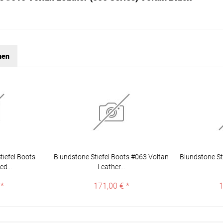
hen
iefel Boots
Blundstone Stiefel Boots #063 Voltan
Blundstone St
d...
Leather...
 *
171,00 € *
1