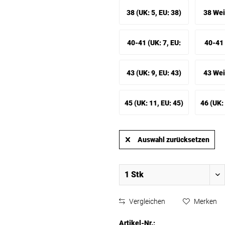
35-36)
3.5, EU:
38 (UK: 5, EU: 38)
38 Weit
EU: 
40-41 (UK: 7, EU:
40-41 
40-41)
7.5, EU:
43 (UK: 9, EU: 43)
43 Weit
EU: 
45 (UK: 11, EU: 45)
46 (UK: 
Auswahl zurücksetzen
Vergleichen
Merken
Artikel-Nr.: