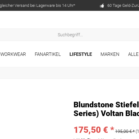
gleicher Versand bei Lagerware bis 14 Uhr*
60 Tage Geld-Zur
WORKWEAR
FANARTIKEL
LIFESTYLE
MARKEN
ALLE
Blundstone Stiefe
Series) Voltan Bla
175,50 € *
195,00 € *
(