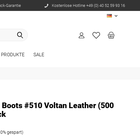
ück-Garantie
Kostenlose Hotline +49 (0) 40 52 59 93 16
DE
 PRODUKTE
SALE
l Boots #510 Voltan Leather (500
ck
10% gespart)