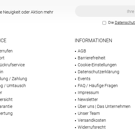
e Neuigkeit oder Aktion mehr
Die
Datenschu
ICE
INFORMATIONEN
errufen
AGB
ort
Barrierefreiheit
ückrufservice
Cookie-Einstellungen
in
Datenschutzerklärung
dung / Zahlung
Events
g / Umtausch
FAQ / Häufige Fragen
er
Impressum
ersicht
Newsletter
arantie
Über uns | Das Unternehmen
ertung
Unser Team
Versandkosten
Widerrufsrecht