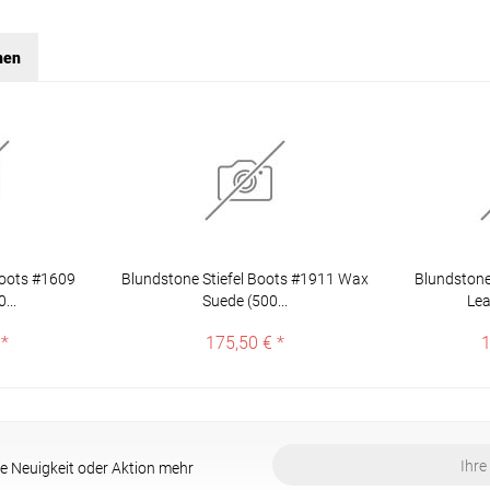
hen
Boots #1609
Blundstone Stiefel Boots #1911 Wax
Blundstone
...
Suede (500...
Lea
 *
175,50 € *
1
e Neuigkeit oder Aktion mehr