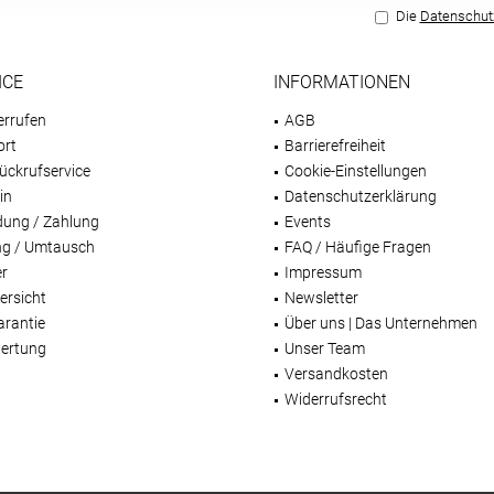
Die
Datenschu
ICE
INFORMATIONEN
errufen
AGB
ort
Barrierefreiheit
ückrufservice
Cookie-Einstellungen
in
Datenschutzerklärung
dung / Zahlung
Events
g / Umtausch
FAQ / Häufige Fragen
er
Impressum
ersicht
Newsletter
arantie
Über uns | Das Unternehmen
ertung
Unser Team
Versandkosten
Widerrufsrecht