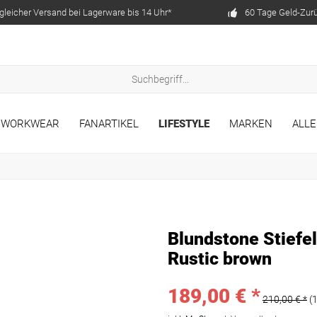
gleicher Versand bei Lagerware bis 14 Uhr*
60 Tage Geld-Zur
WORKWEAR
FANARTIKEL
LIFESTYLE
MARKEN
ALLE
Blundstone Stiefel
Rustic brown
189,00 € *
210,00 € *
(