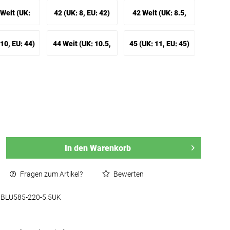
 35-36 Weit)
EU: 37 Weit)
Weit (UK:
42 (UK: 8, EU: 42)
42 Weit (UK: 8.5,
 40-41 Weit)
EU: 42 Weit)
10, EU: 44)
44 Weit (UK: 10.5,
45 (UK: 11, EU: 45)
EU: 44 Weit)
In den
Warenkorb
Fragen zum Artikel?
Bewerten
BLU585-220-5.5UK