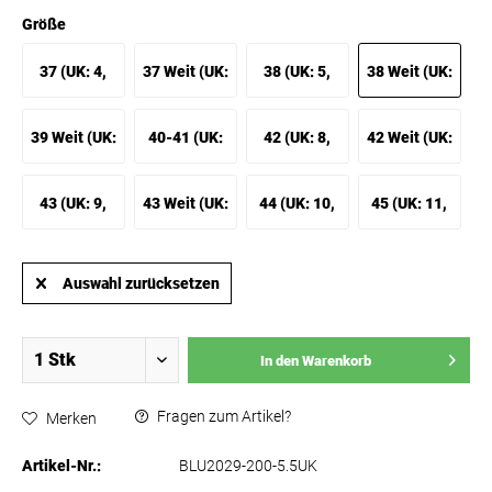
Größe
37 (UK: 4,
37 Weit (UK:
38 (UK: 5,
38 Weit (UK:
EU: 37)
4.5, EU: 37
EU: 38)
5.5, EU: 38
39 Weit (UK:
40-41 (UK:
42 (UK: 8,
42 Weit (UK:
Weit)
Weit)
6.5, EU: 39
7, EU: 40-
EU: 42)
8.5, EU: 42
43 (UK: 9,
43 Weit (UK:
44 (UK: 10,
45 (UK: 11,
Weit)
41)
Weit)
EU: 43)
9.5, EU: 43
EU: 44)
EU: 45)
Auswahl zurücksetzen
Weit)
In den
Warenkorb
Fragen zum Artikel?
Merken
Artikel-Nr.:
BLU2029-200-5.5UK