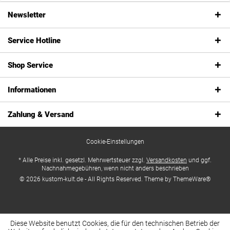
Newsletter
Service Hotline
Shop Service
Informationen
Zahlung & Versand
Cookie-Einstellungen
* Alle Preise inkl. gesetzl. Mehrwertsteuer zzgl.
Versandkosten
und ggf.
Nachnahmegebühren, wenn nicht anders beschrieben
© 2026 kustom-kult.de - All Rights Reserved. Theme by
ThemeWare®
Diese Website benutzt Cookies, die für den technischen Betrieb der