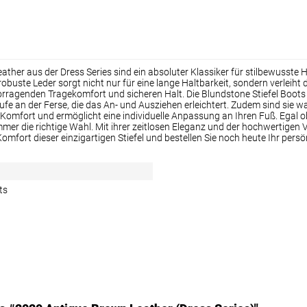
ather aus der Dress Series sind ein absoluter Klassiker für stilbewusste 
 robuste Leder sorgt nicht nur für eine lange Haltbarkeit, sondern verleiht
rvorragenden Tragekomfort und sicheren Halt. Die Blundstone Stiefel Boot
aufe an der Ferse, die das An- und Ausziehen erleichtert. Zudem sind sie
Komfort und ermöglicht eine individuelle Anpassung an Ihren Fuß. Egal o
er die richtige Wahl. Mit ihrer zeitlosen Eleganz und der hochwertigen V
mfort dieser einzigartigen Stiefel und bestellen Sie noch heute Ihr persö
ts