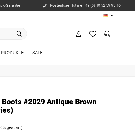
ück-Garantie
Kostenlose Hotline +49 (0) 40 52 59 93 16
DE
 PRODUKTE
SALE
l Boots #2029 Antique Brown
ies)
10% gespart)