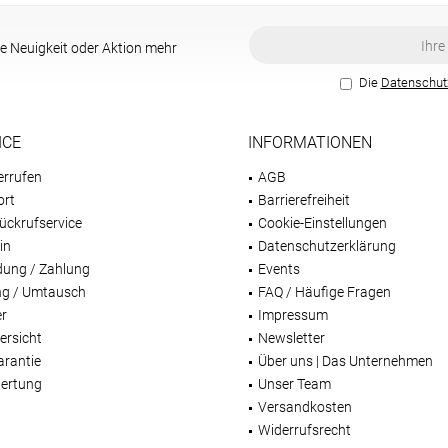
e Neuigkeit oder Aktion mehr
Die
Datenschu
ICE
INFORMATIONEN
errufen
AGB
ort
Barrierefreiheit
ückrufservice
Cookie-Einstellungen
in
Datenschutzerklärung
dung / Zahlung
Events
g / Umtausch
FAQ / Häufige Fragen
er
Impressum
ersicht
Newsletter
arantie
Über uns | Das Unternehmen
ertung
Unser Team
Versandkosten
Widerrufsrecht