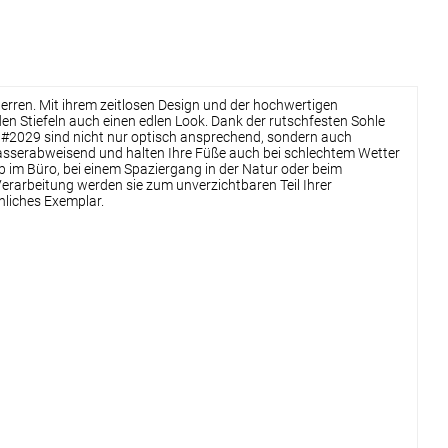
Herren. Mit ihrem zeitlosen Design und der hochwertigen
 den Stiefeln auch einen edlen Look. Dank der rutschfesten Sohle
s #2029 sind nicht nur optisch ansprechend, sondern auch
 wasserabweisend und halten Ihre Füße auch bei schlechtem Wetter
b im Büro, bei einem Spaziergang in der Natur oder beim
erarbeitung werden sie zum unverzichtbaren Teil Ihrer
nliches Exemplar.