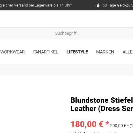
gleicher Versand bei Lagerware bis 14 Uhr*
60 Tage Geld-Zur
WORKWEAR
FANARTIKEL
LIFESTYLE
MARKEN
ALLE
Blundstone Stiefe
Leather (Dress Ser
180,00 € *
200,00 € *
(