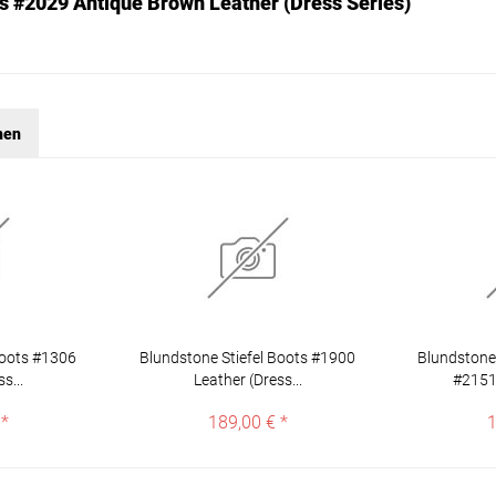
ts #2029 Antique Brown Leather (Dress Series)"
hen
Boots #1306
Blundstone Stiefel Boots #1900
Blundstone
s...
Leather (Dress...
#2151
 *
189,00 € *
1