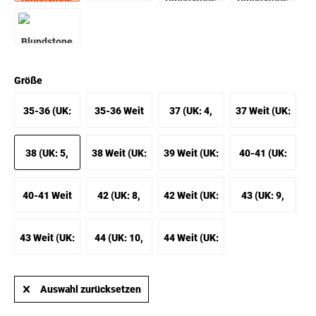
Größe
35-36 (UK:
35-36 Weit
37 (UK: 4,
37 Weit (UK:
3, EU: 35-
(UK: 3.5, EU:
EU: 37)
4.5, EU: 37
38 (UK: 5,
38 Weit (UK:
39 Weit (UK:
40-41 (UK:
36)
35-36 Weit)
Weit)
EU: 38)
5.5, EU: 38
6.5, EU: 39
7, EU: 40-
40-41 Weit
42 (UK: 8,
42 Weit (UK:
43 (UK: 9,
Weit)
Weit)
41)
(UK: 7.5, EU:
EU: 42)
8.5, EU: 42
EU: 43)
43 Weit (UK:
44 (UK: 10,
44 Weit (UK:
40-41 Weit)
Weit)
9.5, EU: 43
EU: 44)
10.5, EU: 44
Auswahl zurücksetzen
Weit)
Weit)