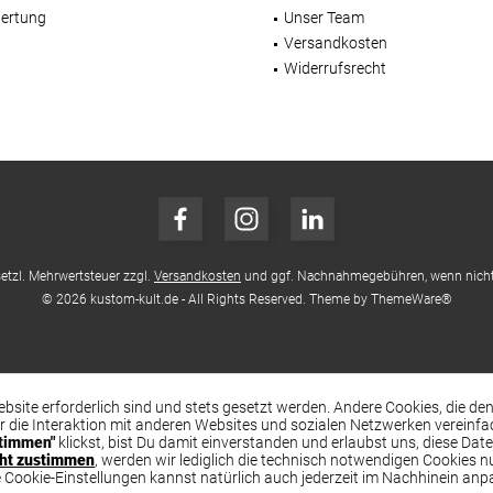
ertung
Unser Team
Versandkosten
Widerrufsrecht
esetzl. Mehrwertsteuer zzgl.
Versandkosten
und ggf. Nachnahmegebühren, wenn nicht
© 2026 kustom-kult.de - All Rights Reserved. Theme by
ThemeWare®
ebsite erforderlich sind und stets gesetzt werden. Andere Cookies, die d
r die Interaktion mit anderen Websites und sozialen Netzwerken vereinf
timmen"
klickst, bist Du damit einverstanden und erlaubst uns, diese Dat
cht zustimmen
, werden wir lediglich die technisch notwendigen Cookies n
ie Cookie-Einstellungen kannst natürlich auch jederzeit im Nachhinein anp