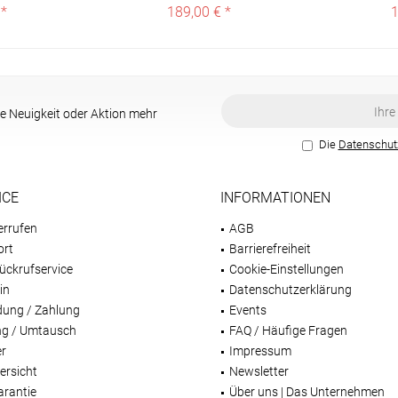
 *
189,00 € *
1
e Neuigkeit oder Aktion mehr
Die
Datenschu
ICE
INFORMATIONEN
errufen
AGB
ort
Barrierefreiheit
ückrufservice
Cookie-Einstellungen
in
Datenschutzerklärung
dung / Zahlung
Events
g / Umtausch
FAQ / Häufige Fragen
er
Impressum
ersicht
Newsletter
arantie
Über uns | Das Unternehmen