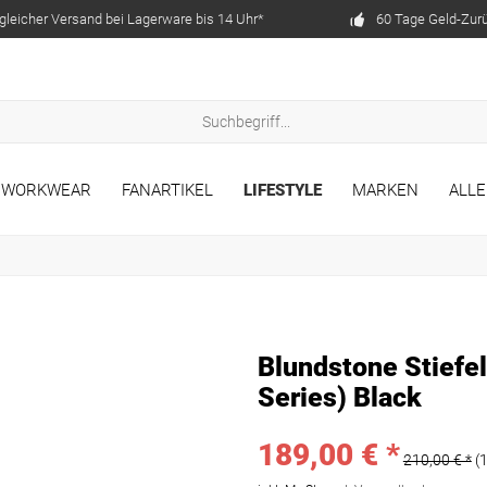
gleicher Versand bei Lagerware bis 14 Uhr*
60 Tage Geld-Zur
WORKWEAR
FANARTIKEL
LIFESTYLE
MARKEN
ALLE
Blundstone Stiefe
Series) Black
189,00 € *
210,00 € *
(