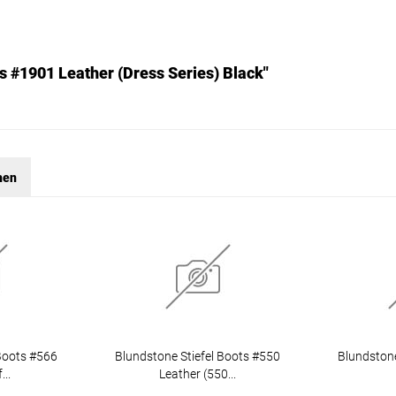
s #1901 Leather (Dress Series) Black"
hen
 Boots #566
Blundstone Stiefel Boots #550
Blundstone
..
Leather (550...