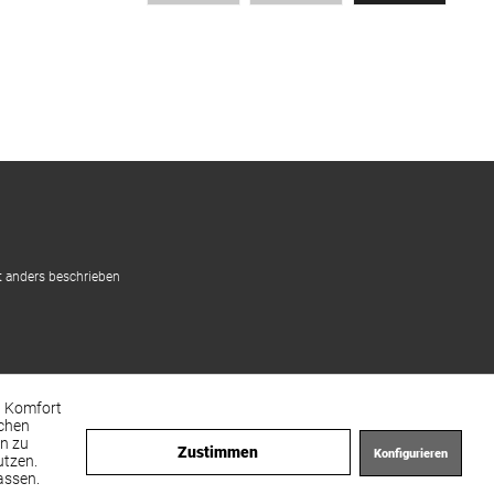
 anders beschrieben
en Komfort
achen
en zu
Zustimmen
Konfigurieren
utzen.
assen.