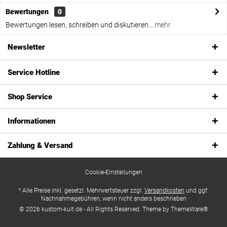
Bewertungen
0
Bewertungen lesen, schreiben und diskutieren...
mehr
Newsletter
Service Hotline
Shop Service
Informationen
Zahlung & Versand
Cookie-Einstellungen
* Alle Preise inkl. gesetzl. Mehrwertsteuer zzgl.
Versandkosten
und ggf.
Nachnahmegebühren, wenn nicht anders beschrieben
© 2026 kustom-kult.de - All Rights Reserved. Theme by
ThemeWare®