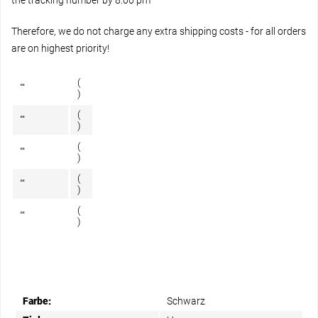
the tracking number by 8:00 pm
Therefore, we do not charge any extra shipping costs - for all orders
are on highest priority!
(
"
"
)
(
"
"
)
(
"
"
)
(
"
"
)
(
"
"
)
Farbe:
Schwarz