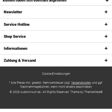
Kunden haben sich ebenfalls angesehen
Newsletter
Service Hotline
Shop Service
Informationen
Zahlung & Versand
Cookie-Einstellungen
* Alle Preise inkl. gesetzl. Mehrwertsteuer zzgl.
Versandkosten
und ggf.
Nachnahmegebühren, wenn nicht anders beschrieben
© 2026 kustom-kult.de - All Rights Reserved. Theme by
ThemeWare®