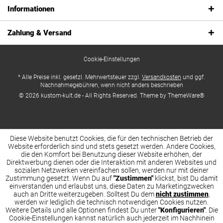
Informationen
Zahlung & Versand
Cookie-Einstellungen
* Alle Preise inkl. gesetzl. Mehrwertsteuer zzgl.
Versandkosten
und ggf.
Nachnahmegebühren, wenn nicht anders beschrieben
© 2026 kustom-kult.de - All Rights Reserved. Theme by
ThemeWare®
Diese Website benutzt Cookies, die für den technischen Betrieb der
Website erforderlich sind und stets gesetzt werden. Andere Cookies,
die den Komfort bei Benutzung dieser Website erhöhen, der
Direktwerbung dienen oder die Interaktion mit anderen Websites und
sozialen Netzwerken vereinfachen sollen, werden nur mit deiner
Zustimmung gesetzt. Wenn Du auf
"Zustimmen"
klickst, bist Du damit
einverstanden und erlaubst uns, diese Daten zu Marketingzwecken
auch an Dritte weiterzugeben. Solltest Du dem
nicht zustimmen
,
werden wir lediglich die technisch notwendigen Cookies nutzen.
Weitere Details und alle Optionen findest Du unter
"Konfigurieren"
. Die
Cookie-Einstellungen kannst natürlich auch jederzeit im Nachhinein