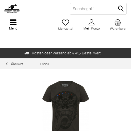
Menü
Mein Konto
Merkzettel
Warenkorb
Kostenloser Versand ab € 45,- Bestellwert
Übersicht
T-Shirts