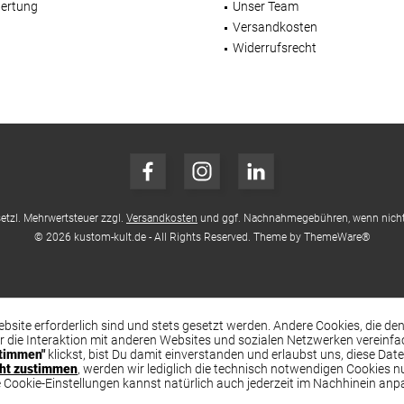
ertung
Unser Team
Versandkosten
Widerrufsrecht
esetzl. Mehrwertsteuer zzgl.
Versandkosten
und ggf. Nachnahmegebühren, wenn nicht
© 2026 kustom-kult.de - All Rights Reserved. Theme by
ThemeWare®
ebsite erforderlich sind und stets gesetzt werden. Andere Cookies, die d
r die Interaktion mit anderen Websites und sozialen Netzwerken vereinf
timmen"
klickst, bist Du damit einverstanden und erlaubst uns, diese Dat
cht zustimmen
, werden wir lediglich die technisch notwendigen Cookies n
ie Cookie-Einstellungen kannst natürlich auch jederzeit im Nachhinein anp