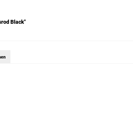
srod Black"
hen