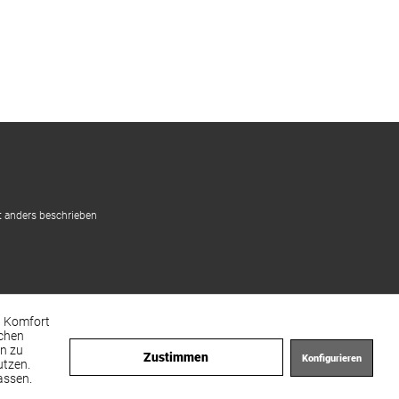
 anders beschrieben
en Komfort
achen
en zu
Zustimmen
Konfigurieren
utzen.
assen.