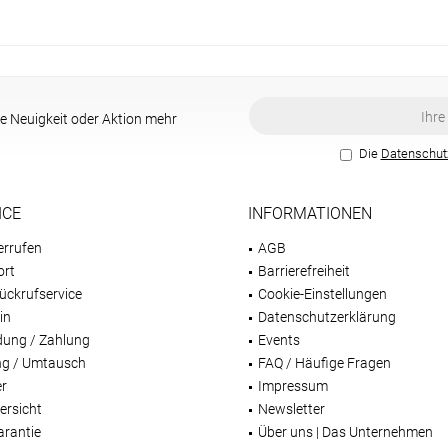
e Neuigkeit oder Aktion mehr
Die
Datenschu
ICE
INFORMATIONEN
errufen
AGB
ort
Barrierefreiheit
ückrufservice
Cookie-Einstellungen
in
Datenschutzerklärung
dung / Zahlung
Events
g / Umtausch
FAQ / Häufige Fragen
er
Impressum
ersicht
Newsletter
arantie
Über uns | Das Unternehmen