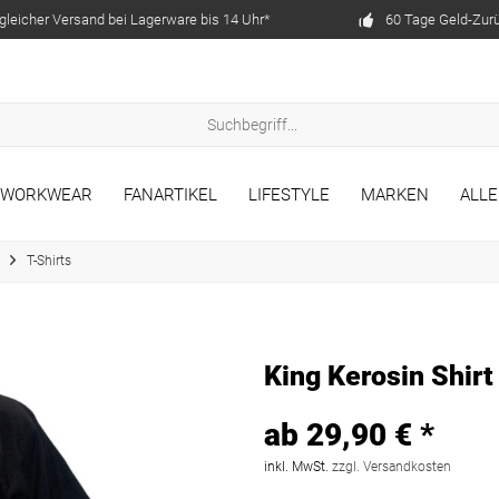
gleicher Versand bei Lagerware bis 14 Uhr*
60 Tage Geld-Zur
WORKWEAR
FANARTIKEL
LIFESTYLE
MARKEN
ALL
T-Shirts
King Kerosin Shirt
ab 29,90 € *
inkl. MwSt.
zzgl. Versandkosten