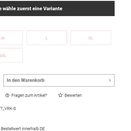
e wähle zuerst eine Variante
M
L
XL
3XL
In den
Warenkorb
Fragen zum Artikel?
Bewerten
T_VRK-S
 Bestellwert innerhalb DE