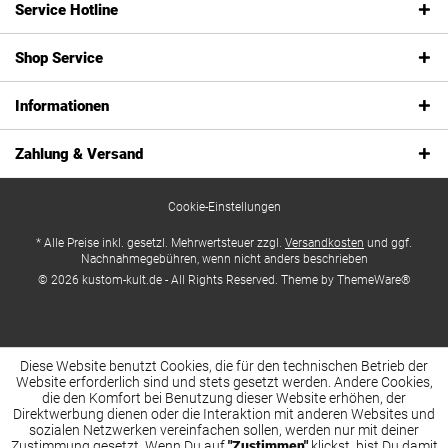
Service Hotline
Shop Service
Informationen
Zahlung & Versand
Cookie-Einstellungen
* Alle Preise inkl. gesetzl. Mehrwertsteuer zzgl.
Versandkosten
und ggf.
Nachnahmegebühren, wenn nicht anders beschrieben
© 2026 kustom-kult.de - All Rights Reserved. Theme by
ThemeWare®
Diese Website benutzt Cookies, die für den technischen Betrieb der
Website erforderlich sind und stets gesetzt werden. Andere Cookies,
die den Komfort bei Benutzung dieser Website erhöhen, der
Direktwerbung dienen oder die Interaktion mit anderen Websites und
sozialen Netzwerken vereinfachen sollen, werden nur mit deiner
Zustimmung gesetzt. Wenn Du auf
"Zustimmen"
klickst, bist Du damit