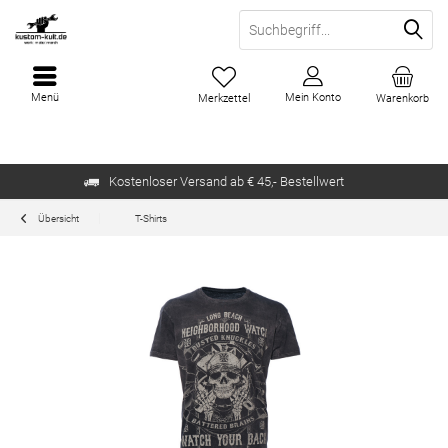
Menü
Mein Konto
Merkzettel
Warenkorb
Kostenloser Versand ab € 45,- Bestellwert
Übersicht
T-Shirts