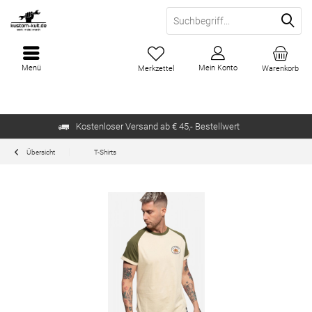
Menü
Mein Konto
Merkzettel
Warenkorb
Kostenloser Versand ab € 45,- Bestellwert
Übersicht
T-Shirts