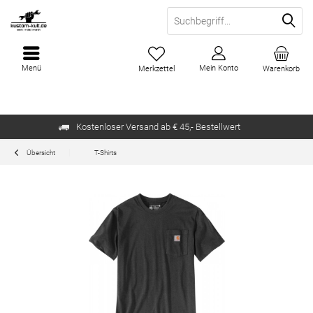
Menü
Mein Konto
Merkzettel
Warenkorb
Kostenloser Versand ab € 45,- Bestellwert
Übersicht
T-Shirts