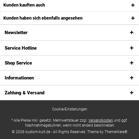
Kunden kauften auch
Kunden haben sich ebenfalls angesehen
Newsletter
Service Hotline
Shop Service
Informationen
Zahlung & Versand
Cookie-Einstellungen
* Alle Preise inkl. gesetzl. Mehrwertsteuer zzgl.
Versandkosten
und ggf.
Nachnahmegebühren, wenn nicht anders beschrieben
© 2026 kustom-kult.de - All Rights Reserved. Theme by
ThemeWare®