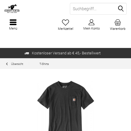
Menü
Mein Konto
Merkzettel
Warenkorb
Kostenloser Versand ab € 45,- Bestellwert
Übersicht
T-Shirts