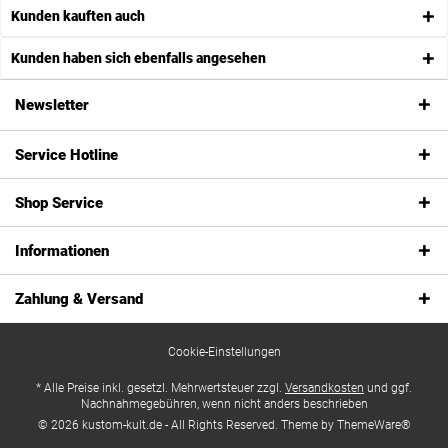
Kunden kauften auch
Kunden haben sich ebenfalls angesehen
Newsletter
Service Hotline
Shop Service
Informationen
Zahlung & Versand
Cookie-Einstellungen
* Alle Preise inkl. gesetzl. Mehrwertsteuer zzgl.
Versandkosten
und ggf.
Nachnahmegebühren, wenn nicht anders beschrieben
© 2026 kustom-kult.de - All Rights Reserved. Theme by
ThemeWare®