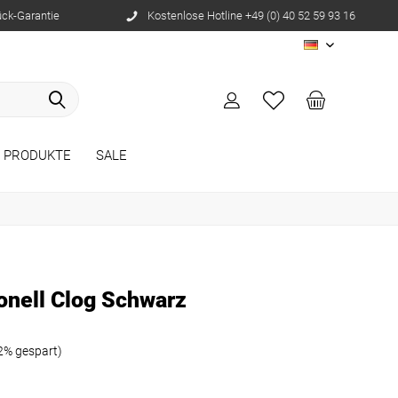
ück-Garantie
Kostenlose Hotline +49 (0) 40 52 59 93 16
DE
E PRODUKTE
SALE
onell Clog Schwarz
2% gespart)