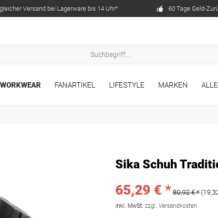
gleicher Versand bei Lagerware bis 14 Uhr*
60 Tage Geld-Zur
WORKWEAR
FANARTIKEL
LIFESTYLE
MARKEN
ALL
Sika Schuh Traditi
65,29 € *
80,92 € *
(19,3
inkl. MwSt.
zzgl. Versandkosten