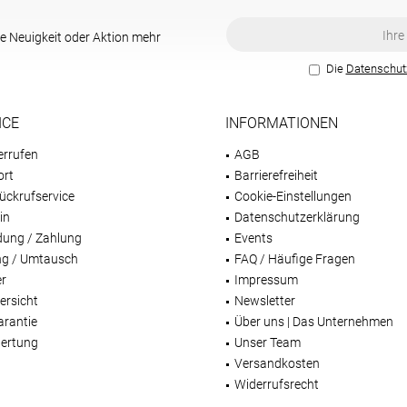
e Neuigkeit oder Aktion mehr
Die
Datenschu
ICE
INFORMATIONEN
errufen
AGB
ort
Barrierefreiheit
ückrufservice
Cookie-Einstellungen
in
Datenschutzerklärung
dung / Zahlung
Events
g / Umtausch
FAQ / Häufige Fragen
er
Impressum
ersicht
Newsletter
arantie
Über uns | Das Unternehmen
ertung
Unser Team
Versandkosten
Widerrufsrecht