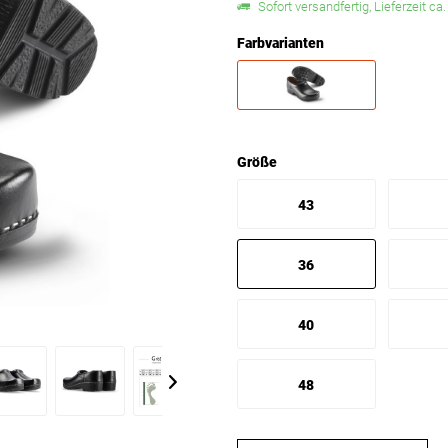
Sofort versandfertig, Lieferzeit ca
Farbvarianten
Größe
43
36
40
48