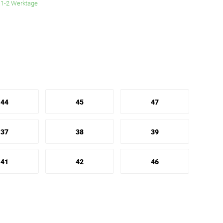
. 1-2 Werktage
44
45
47
37
38
39
41
42
46