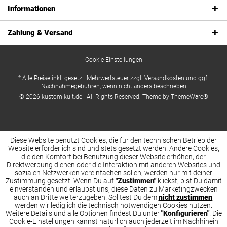
Informationen
Zahlung & Versand
Cookie-Einstellungen
* Alle Preise inkl. gesetzl. Mehrwertsteuer zzgl.
Versandkosten
und ggf.
Nachnahmegebühren, wenn nicht anders beschrieben
© 2026 kustom-kult.de - All Rights Reserved. Theme by
ThemeWare®
Diese Website benutzt Cookies, die für den technischen Betrieb der
Website erforderlich sind und stets gesetzt werden. Andere Cookies,
die den Komfort bei Benutzung dieser Website erhöhen, der
Direktwerbung dienen oder die Interaktion mit anderen Websites und
sozialen Netzwerken vereinfachen sollen, werden nur mit deiner
Zustimmung gesetzt. Wenn Du auf
"Zustimmen"
klickst, bist Du damit
einverstanden und erlaubst uns, diese Daten zu Marketingzwecken
auch an Dritte weiterzugeben. Solltest Du dem
nicht zustimmen
,
werden wir lediglich die technisch notwendigen Cookies nutzen.
Weitere Details und alle Optionen findest Du unter
"Konfigurieren"
. Die
Cookie-Einstellungen kannst natürlich auch jederzeit im Nachhinein