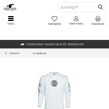
Menü
Mein Konto
Merkzettel
Warenkorb
Kostenloser Versand ab € 45,- Bestellwert
Übersicht
Longsleeves