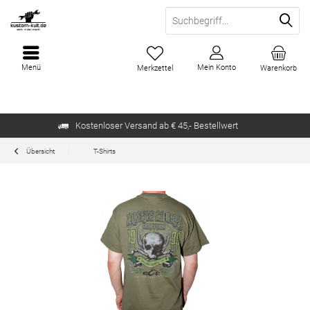
Menü
Mein Konto
Merkzettel
Warenkorb
Kostenloser Versand ab € 45,- Bestellwert
Übersicht
T-Shirts