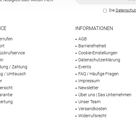
Die
Datenschu
ICE
INFORMATIONEN
errufen
AGB
ort
Barrierefreiheit
ückrufservice
Cookie-Einstellungen
in
Datenschutzerklärung
dung / Zahlung
Events
g / Umtausch
FAQ / Häufige Fragen
er
Impressum
ersicht
Newsletter
arantie
Über uns | Das Unternehmen
ertung
Unser Team
Versandkosten
Widerrufsrecht