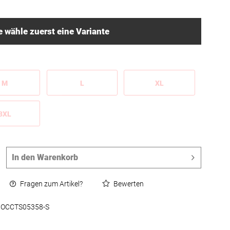
e wähle zuerst eine Variante
M
L
XL
3XL
In den
Warenkorb
Fragen zum Artikel?
Bewerten
OCCTS05358-S