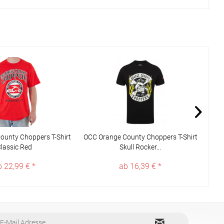
ounty Choppers T-Shirt
OCC Orange County Choppers T-Shirt
OCC 
lassic Red
Skull Rocker...
b 22,99 € *
ab 16,39 € *