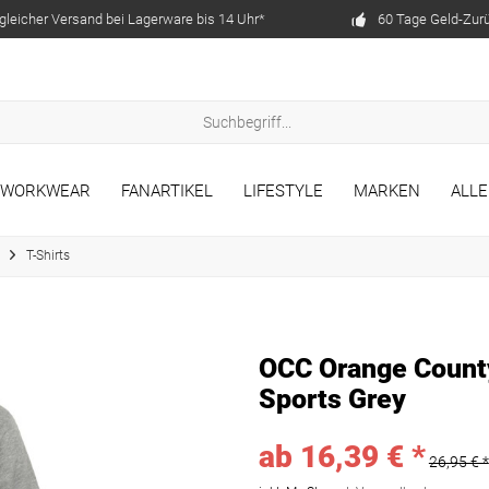
gleicher Versand bei Lagerware bis 14 Uhr*
60 Tage Geld-Zur
WORKWEAR
FANARTIKEL
LIFESTYLE
MARKEN
ALL
T-Shirts
OCC Orange County
Sports Grey
ab 16,39 € *
26,95 € *