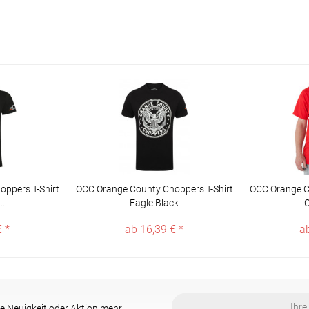
ppers T-Shirt
OCC Orange County Choppers T-Shirt
OCC Orange C
..
Eagle Black
C
 *
ab 16,39 € *
a
e Neuigkeit oder Aktion mehr