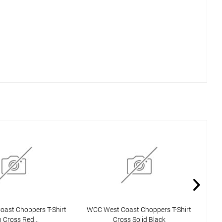
ast Choppers T-Shirt
WCC West Coast Choppers T-Shirt
WCC
n Cross Red...
Cross Solid Black