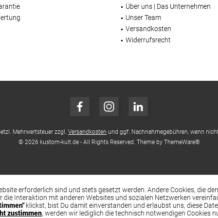
arantie
Über uns | Das Unternehmen
ertung
Unser Team
Versandkosten
Widerrufsrecht
esetzl. Mehrwertsteuer zzgl.
Versandkosten
und ggf. Nachnahmegebühren, wenn nicht
© 2026 kustom-kult.de - All Rights Reserved. Theme by
ThemeWare®
ebsite erforderlich sind und stets gesetzt werden. Andere Cookies, die d
r die Interaktion mit anderen Websites und sozialen Netzwerken vereinf
timmen"
klickst, bist Du damit einverstanden und erlaubst uns, diese Dat
cht zustimmen
, werden wir lediglich die technisch notwendigen Cookies n