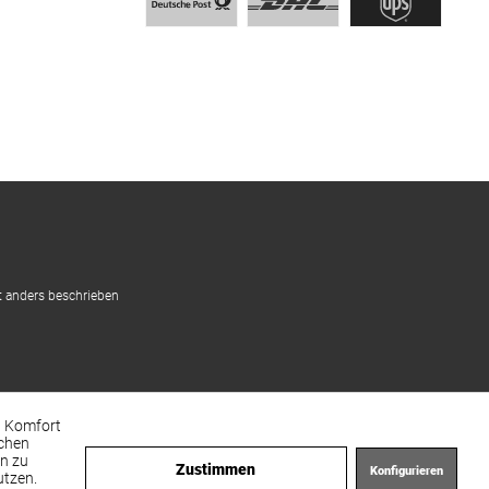
 anders beschrieben
en Komfort
achen
en zu
Zustimmen
Konfigurieren
utzen.