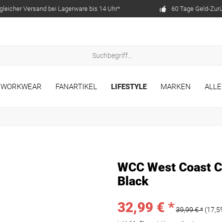
gleicher Versand bei Lagerware bis 14 Uhr*
60 Tage Geld-Zur
WORKWEAR
FANARTIKEL
LIFESTYLE
MARKEN
ALLE
WCC West Coast Ch
Black
32,99 € *
39,99 € *
(17,5