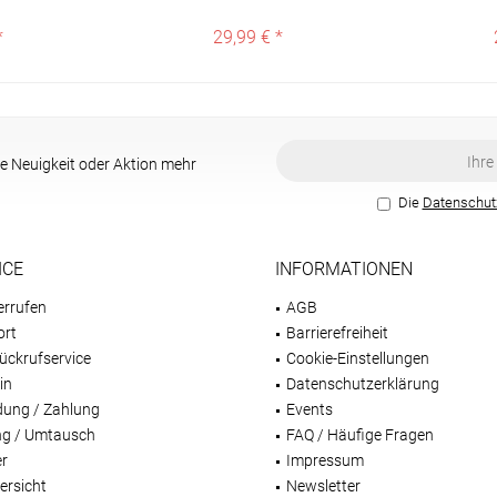
*
29,99 € *
e Neuigkeit oder Aktion mehr
Die
Datenschu
ICE
INFORMATIONEN
errufen
AGB
ort
Barrierefreiheit
ückrufservice
Cookie-Einstellungen
in
Datenschutzerklärung
dung / Zahlung
Events
g / Umtausch
FAQ / Häufige Fragen
er
Impressum
ersicht
Newsletter