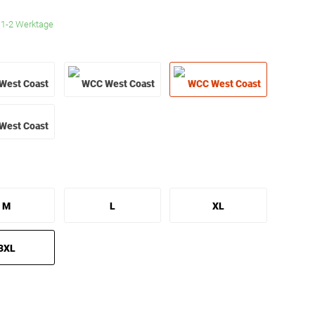
. 1-2 Werktage
M
L
XL
3XL