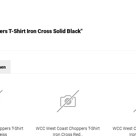
s T-Shirt Iron Cross Solid Black"
hen
pers T-Shirt
WCC West Coast Choppers T-Shirt
WCC West Co
eiss
Iron Cross Red...
Iro