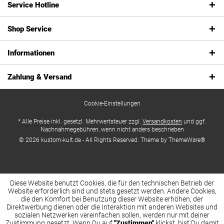
Service Hotline
Shop Service
Informationen
Zahlung & Versand
Cookie-Einstellungen
* Alle Preise inkl. gesetzl. Mehrwertsteuer zzgl.
Versandkosten
und ggf.
Nachnahmegebühren, wenn nicht anders beschrieben
© 2026 kustom-kult.de - All Rights Reserved. Theme by
ThemeWare®
Diese Website benutzt Cookies, die für den technischen Betrieb der
Website erforderlich sind und stets gesetzt werden. Andere Cookies,
die den Komfort bei Benutzung dieser Website erhöhen, der
Direktwerbung dienen oder die Interaktion mit anderen Websites und
sozialen Netzwerken vereinfachen sollen, werden nur mit deiner
Zustimmung gesetzt. Wenn Du auf
"Zustimmen"
klickst, bist Du damit