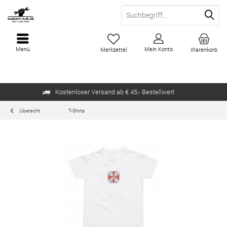
Menü
Mein Konto
Merkzettel
Warenkorb
Kostenloser Versand ab € 45,- Bestellwert
Übersicht
T-Shirts