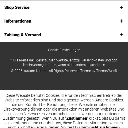
Shop Service
Informationen
Zahlung & Versand
Cookie-Einstellungen
* Alle Preise inkl. gesetzl. Mehrwertsteuer zzgl.
Versandkosten
und ggf.
Nachnahmegebühren, wenn nicht anders beschrieben
© 2026 kustom-kult.de - All Rights Reserved. Theme by
ThemeWare®
Diese Website benutzt Cookies, die für den technischen Betrieb der
Website erforderlich sind und stets gesetzt werden. Andere Cookies,
die den Komfort bei Benutzung dieser Website erhöhen, der
Direktwerbung dienen oder die Interaktion mit anderen Websites und
sozialen Netzwerken vereinfachen sollen, werden nur mit deiner
Zustimmung gesetzt. Wenn Du auf
"Zustimmen"
klickst, bist Du damit
einverstanden und erlaubst uns, diese Daten zu Marketingzwecken
auch an Dritte weiterzugeben. Solltest Du dem
nicht zustimmen
,