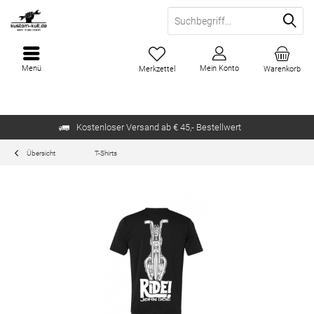
Menü
Mein Konto
Merkzettel
Warenkorb
Kostenloser Versand ab € 45,- Bestellwert
Übersicht
T-Shirts