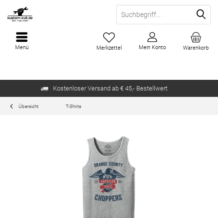
Menü
Mein Konto
Merkzettel
Warenkorb
Kostenloser Versand ab € 45,- Bestellwert
Übersicht
T-Shirts