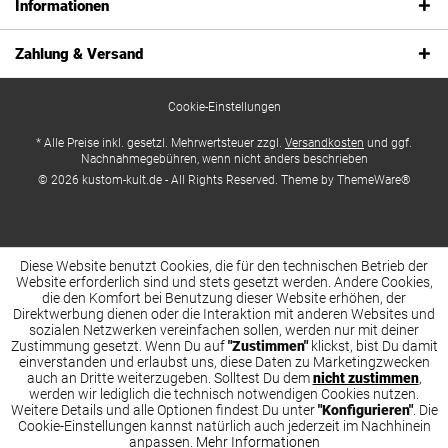
Informationen
Zahlung & Versand
Cookie-Einstellungen
* Alle Preise inkl. gesetzl. Mehrwertsteuer zzgl.
Versandkosten
und ggf.
Nachnahmegebühren, wenn nicht anders beschrieben
© 2026 kustom-kult.de - All Rights Reserved. Theme by
ThemeWare®
Diese Website benutzt Cookies, die für den technischen Betrieb der
Website erforderlich sind und stets gesetzt werden. Andere Cookies,
die den Komfort bei Benutzung dieser Website erhöhen, der
Direktwerbung dienen oder die Interaktion mit anderen Websites und
sozialen Netzwerken vereinfachen sollen, werden nur mit deiner
Zustimmung gesetzt. Wenn Du auf
"Zustimmen"
klickst, bist Du damit
einverstanden und erlaubst uns, diese Daten zu Marketingzwecken
auch an Dritte weiterzugeben. Solltest Du dem
nicht zustimmen
,
werden wir lediglich die technisch notwendigen Cookies nutzen.
Weitere Details und alle Optionen findest Du unter
"Konfigurieren"
. Die
Cookie-Einstellungen kannst natürlich auch jederzeit im Nachhinein
anpassen.
Mehr Informationen