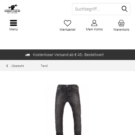
Menü
Mein Konto
Merkzettel
Warenkorb
Kostenloser Versand ab € 45,- Bestellwert
Übersicht
Textil