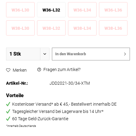
W36-L30
W36-L32
W36-L34
W36-L36
W38-L30
W38-L32
W38-L34
W38-L36
In den
Warenkorb
Fragen zum Artikel?
Merken
Artikel-Nr.:
JDD2021-30/34-XTM
Vorteile
Kostenloser Versand* ab € 45,- Bestellwert innerhalb DE
Tagesgleicher Versand bei Lagerware bis 14 Uhr*
60 Tage Geld-Zurück-Garantie
*Innerhalb Deutschlands