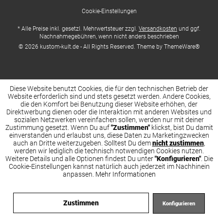
Cookie-Einstellungen
* Alle Preise inkl. gesetzl. Mehrwertsteuer zzgl.
Versandkosten
und ggf.
Nachnahmegebühren, wenn nicht anders beschrieben
© 2026 kustom-kult.de - All Rights Reserved. Theme by
ThemeWare®
Diese Website benutzt Cookies, die für den technischen Betrieb der
Website erforderlich sind und stets gesetzt werden. Andere Cookies,
die den Komfort bei Benutzung dieser Website erhöhen, der
Direktwerbung dienen oder die Interaktion mit anderen Websites und
sozialen Netzwerken vereinfachen sollen, werden nur mit deiner
Zustimmung gesetzt. Wenn Du auf
"Zustimmen"
klickst, bist Du damit
einverstanden und erlaubst uns, diese Daten zu Marketingzwecken
auch an Dritte weiterzugeben. Solltest Du dem
nicht zustimmen
,
werden wir lediglich die technisch notwendigen Cookies nutzen.
Weitere Details und alle Optionen findest Du unter
"Konfigurieren"
. Die
Cookie-Einstellungen kannst natürlich auch jederzeit im Nachhinein
anpassen.
Mehr Informationen
Zustimmen
Konfigurieren