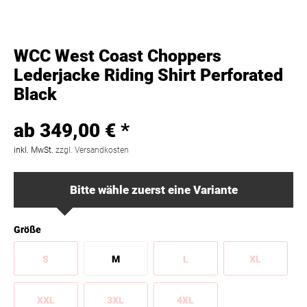
WCC West Coast Choppers
Lederjacke Riding Shirt Perforated
Black
ab 349,00 € *
inkl. MwSt.
zzgl. Versandkosten
Bitte wähle zuerst eine Variante
Größe
S
M
L
XL
XXL
3XL
4XL