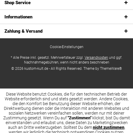
Shop Service
Informationen
Zahlung & Versand
Cookie-Einstellungen
* Alle Preise inkl. gesetzl. Mehrwertsteuer zzgl.
Versandkosten
und ggf.
Nachnahmegebühren, wenn nicht anders beschrieben
© 2026 kustom-kult.de - All Rights Reserved. Theme by
ThemeWare®
Diese Website benutzt Cookies, die für den technischen Betrieb der
Website erforderlich sind und stets gesetzt werden. Andere Cookies,
die den Komfort bei Benutzung dieser Website erhöhen, der
Direktwerbung dienen oder die Interaktion mit anderen Websites und
sozialen Netzwerken vereinfachen sollen, werden nur mit deiner
Zustimmung gesetzt. Wenn Du auf
"Zustimmen"
klickst, bist Du damit
einverstanden und erlaubst uns, diese Daten zu Marketingzwecken
auch an Dritte weiterzugeben. Solltest Du dem
nicht zustimmen
,
werden wir lediglich die technisch notwendigen Cookies nutzen.