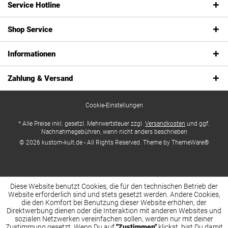
Service Hotline
Shop Service
Informationen
Zahlung & Versand
Cookie-Einstellungen
* Alle Preise inkl. gesetzl. Mehrwertsteuer zzgl.
Versandkosten
und ggf.
Nachnahmegebühren, wenn nicht anders beschrieben
© 2026 kustom-kult.de - All Rights Reserved. Theme by
ThemeWare®
Diese Website benutzt Cookies, die für den technischen Betrieb der
Website erforderlich sind und stets gesetzt werden. Andere Cookies,
die den Komfort bei Benutzung dieser Website erhöhen, der
Direktwerbung dienen oder die Interaktion mit anderen Websites und
sozialen Netzwerken vereinfachen sollen, werden nur mit deiner
Zustimmung gesetzt. Wenn Du auf
"Zustimmen"
klickst, bist Du damit