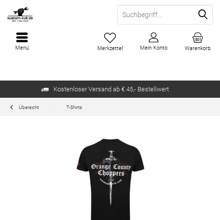
Menü
Mein Konto
Merkzettel
Warenkorb
Kostenloser Versand ab € 45,- Bestellwert
Übersicht
T-Shirts